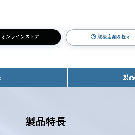
オンラインストア
取扱店舗を探す
ポップアップメニューが開きます
モーダルが開きます
別のウィン
長
製品
製品特長