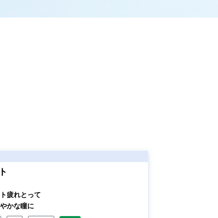
ト
ト疲れとって
やかな瞳に