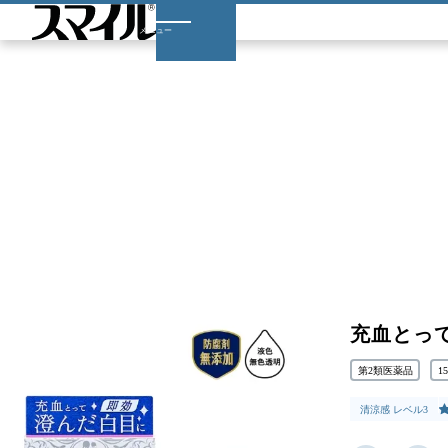
TOP
製品ラインアップ
スマイルホワイティエ n
JP
メニュー
充血とっ
第2類医薬品
1
清涼感 レベル3