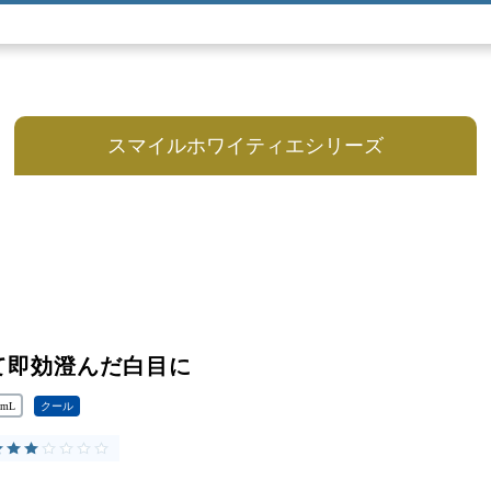
スマイルホワイティエシリーズ
スマイル
ホワイティエ n
て即効澄んだ白目に
5mL
クール