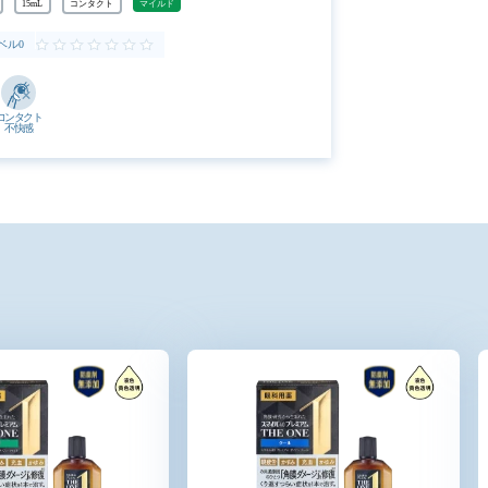
15mL
コンタクト
マイルド
ベル0
コンタクト
不快感