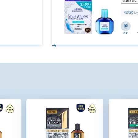
第3類医薬品
清涼感 レ
疲れ
スマイルホワイティエ コンタクト