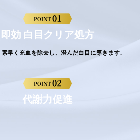
01
POINT
即効 白目クリア処方
。素早く充血を除去し、澄んだ白目に導きます。
02
POINT
代謝力促進
。