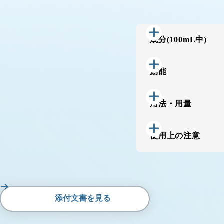
成分(100mL中)
効能
用法・用量
使用上の注意
添付文書を見る
PDFを開く