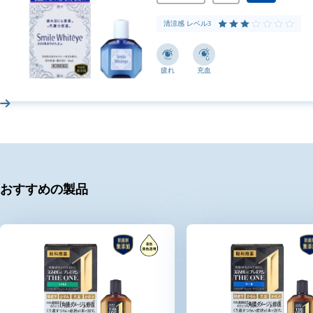
清涼感 レベル3
疲れ
充血
スマイルホワイティエ n
おすすめの製品