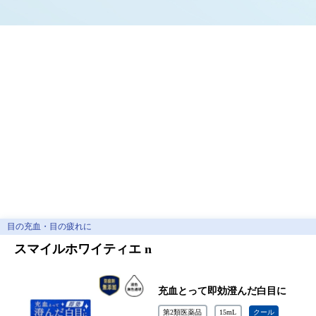
目の充血・目の疲れに
スマイルホワイティエ n
充血とって即効澄んだ白目に
第2類医薬品
15mL
クール