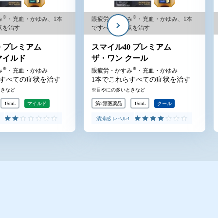
※
※
み
・充血・かゆみ、1本
眼疲労・かすみ
・充血・かゆみ、1本
状を治す
ですべての症状を治す
0 プレミアム
スマイル40 プレミアム
クール
ザ・ワン クールMAX
※
※
み
・充血・かゆみ
眼疲労・かすみ
・充血・かゆみ
らすべての症状を治す
1本でこれらすべての症状を治す
ときなど
目やにの多いときなど
15mL
クール
第2類医薬品
15mL
クールMAX
4
清涼感 レベル7
アム ザ・ワン クール
スマイル40 プレミアム ザ・ワン クールMAX