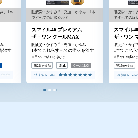
※
ゆみ、1本
眼疲労・かすみ
・充血・かゆみ、1本
眼疲労・かす
ですべての症状を治す
ですべての症
ム
スマイル40 プレミアム
スマイル4
ザ・ワン マイルド
ザ・ワン 
※
ゆみ
眼疲労・かすみ
・充血・かゆみ
眼疲労・かす
状を治す
1本でこれらすべての症状を治す
1本でこれ
目やにの多いときなど
目やにの多い
ルMAX
第2類医薬品
15mL
マイルド
第2類医薬品
清涼感 レベル2
清涼感 レベル
MAX
スマイル40 プレミアム ザ・ワン マイルド
スマイル40 プレミ