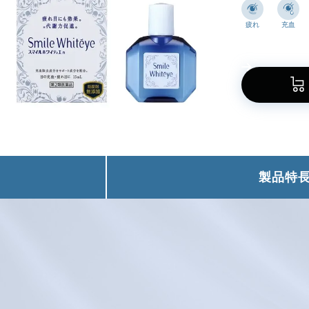
疲れ
充血
製品特