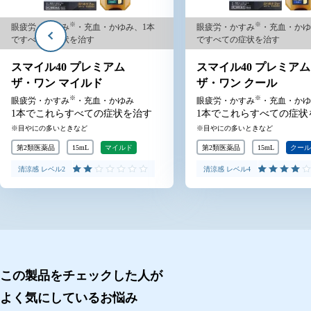
※
※
眼疲労・かすみ
・充血・かゆみ、1本
眼疲労・かすみ
・充血・か
ですべての症状を治す
ですべての症状を治す
スマイル40 プレミアム
スマイル40 プレミア
ザ・ワン クール
ザ・ワン クールMAX
※
※
眼疲労・かすみ
・充血・かゆみ
眼疲労・かすみ
・充血・か
1本でこれらすべての症状を治す
1本でこれらすべての症
目やにの多いときなど
目やにの多いときなど
第2類医薬品
15mL
クール
第2類医薬品
15mL
クー
清涼感 レベル4
清涼感 レベル7
スマイル40 プレミアム ザ・ワン クール
スマイル40 プレミアム ザ・ワン クール
この製品をチェックした人が
よく気にしているお悩み